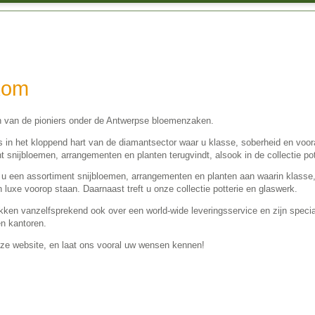
kom
én van de pioniers onder de Antwerpse bloemenzaken.
s in het kloppend hart van de diamantsector waar u klasse, soberheid en vooral
t snijbloemen, arrangementen en planten terugvindt, alsook in de collectie pot
 u een assortiment snijbloemen, arrangementen en planten aan waarin klasse,
en luxe voorop staan. Daarnaast treft u onze collectie potterie en glaswerk.
kken vanzelfsprekend ook over een world-wide leveringsservice en zijn special
en kantoren.
e website, en laat ons vooral uw wensen kennen!