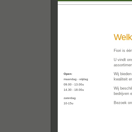
Wel
Fiori is é
U vindt on
assortimen
Wij bieden
Open:
kwaliteit 
maandag - vrijdag
09.00 - 13.00u
Wij beschi
14.30 - 18.00u
bedrijven 
zaterdag
Bezoek onz
10-15u